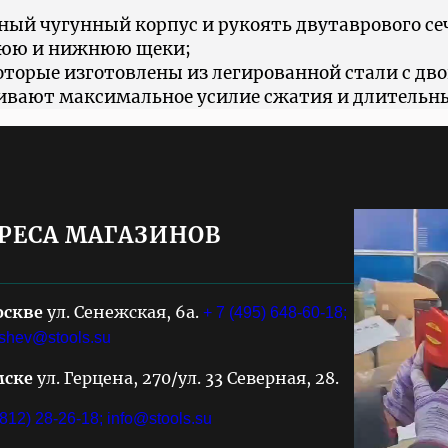
ый чугунный корпус и рукоять двутаврового се
нюю и нижнюю щеки;
орые изготовлены из легированной стали с дво
чивают максимальное усилие сжатия и длительн
РЕСА МАГАЗИНОВ
оскве
ул. Сенежская, 6а.
+ 7 (495) 648-60-18;
shev@stools.su
мске
ул. Герцена, 270/ул. 33 Северная, 28.
3812) 28-26-18;
info@stools.su