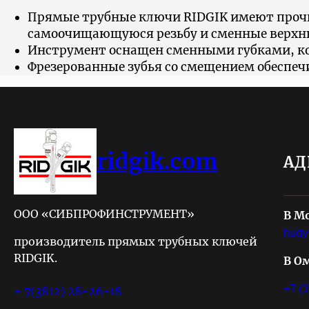
Прямые трубные ключи RIDGIK имеют прочн
самоочищающуюся резьбу и сменные верх
Инструмент оснащен сменными губками, кот
Фрезерованные зубья со смещением обеспе
ridgik.com
АД
ООО «СИБПРОФИНСТРУМЕНТ»
В М
hudy
производитель прямых трубных ключей
RIDGIK.
В О
+7 (
+ 7(3812) 28-26-18