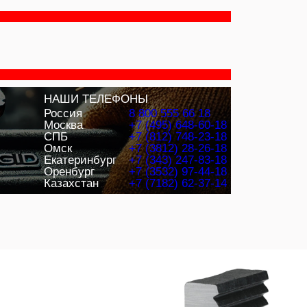
НАШИ ТЕЛЕФОНЫ
Россия
8 800 555 66 18
Москва
+7 (495) 648-60-18
СПБ
+7 (812) 748-23-18
Омск
+7 (3812) 28-26-18
Екатеринбург
+7 (343) 247-83-18
Оренбург
+7 (3532) 97-44-18
Казахстан
+7 (7182) 62-37-14