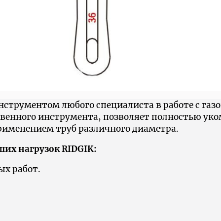
струментом любого специалиста в работе с газ
твенного инструмента, позволяет полностью ук
рименением труб различного диаметра.
их нагрузок RIDGIK:
х работ.