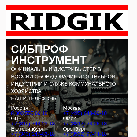
Перейти
к
содержимому
СИБПРОФ
ИНСТРУМЕНТ
ОФИЦИАЛЬНЫЙ ДИСТРИБЬЮТЕР В
РОССИИ ОБОРУДОВАНИЕ ДЛЯ ТРУБНОЙ
ИНДУСТРИИ И СЛУЖБ КОММУНАЛЬНОГО
ХОЗЯЙСТВА
НАШИ ТЕЛЕФОНЫ
Россия
Москва
8 800 555 66 18
+7 (495) 648-60-18
СПБ
Омск
+7 (812) 748-23-18
+7 (3812) 28-26-18
Екатеринбург
Оренбург
+7 (343) 247-83-18
+7 (3532) 97-44-18