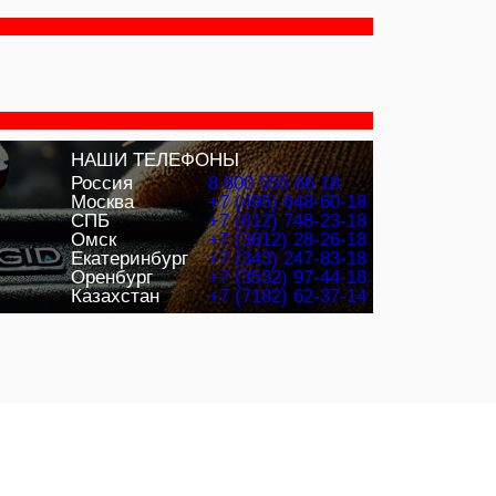
НАШИ ТЕЛЕФОНЫ
Россия
8 800 555 66 18
Москва
+7 (495) 648-60-18
СПБ
+7 (812) 748-23-18
Омск
+7 (3812) 28-26-18
Екатеринбург
+7 (343) 247-83-18
Оренбург
+7 (3532) 97-44-18
Казахстан
+7 (7182) 62-37-14