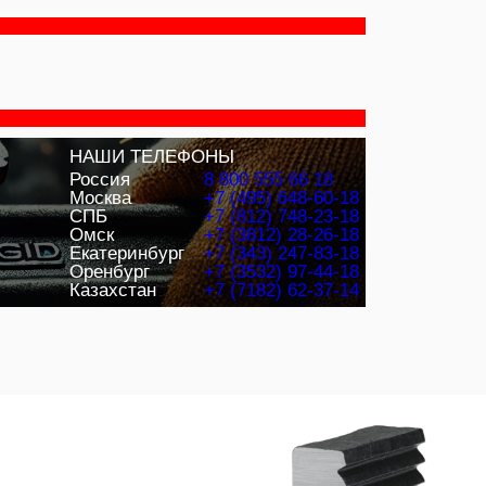
НАШИ ТЕЛЕФОНЫ
Россия
8 800 555 66 18
Москва
+7 (495) 648-60-18
СПБ
+7 (812) 748-23-18
Омск
+7 (3812) 28-26-18
Екатеринбург
+7 (343) 247-83-18
Оренбург
+7 (3532) 97-44-18
Казахстан
+7 (7182) 62-37-14