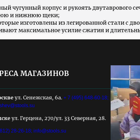
ый чугунный корпус и рукоять двутаврового се
нюю и нижнюю щеки;
орые изготовлены из легированной стали с дво
чивают максимальное усилие сжатия и длительн
РЕСА МАГАЗИНОВ
оскве
ул. Сенежская, 6а.
+ 7 (495) 648-60-18;
shev@stools.su
мске
ул. Герцена, 270/ул. 33 Северная, 28.
3812) 28-26-18;
info@stools.su