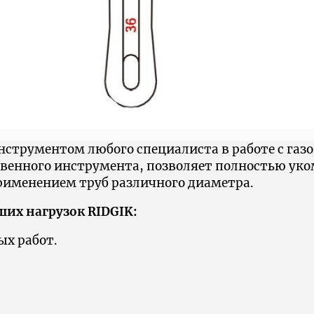
струментом любого специалиста в работе с газ
твенного инструмента, позволяет полностью ук
рименением труб различного диаметра.
их нагрузок RIDGIK:
х работ.