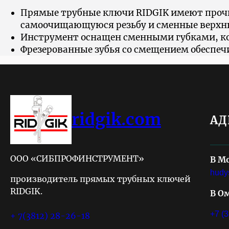
Прямые трубные ключи RIDGIK имеют прочн
самоочищающуюся резьбу и сменные верх
Инструмент оснащен сменными губками, кот
Фрезерованные зубья со смещением обеспе
ridgik.com
АД
ООО «СИБПРОФИНСТРУМЕНТ»
В М
hudy
производитель прямых трубных ключей
RIDGIK.
В О
+7 (
+ 7(3812) 28-26-18