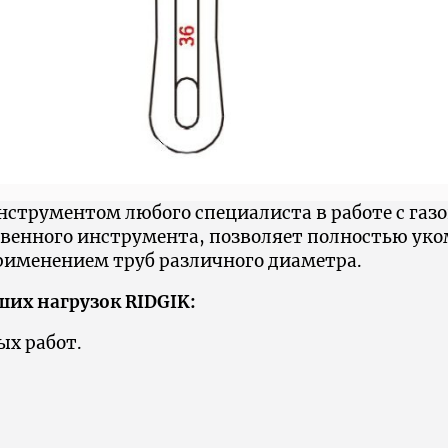
струментом любого специалиста в работе с газ
твенного инструмента, позволяет полностью ук
рименением труб различного диаметра.
их нагрузок RIDGIK:
х работ.