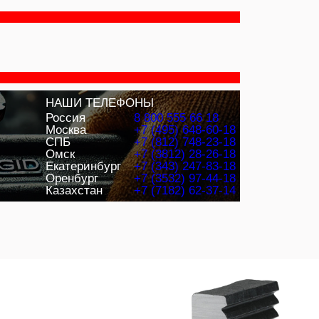
НАШИ ТЕЛЕФОНЫ
Россия
8 800 555 66 18
Москва
+7 (495) 648-60-18
СПБ
+7 (812) 748-23-18
Омск
+7 (3812) 28-26-18
Екатеринбург
+7 (343) 247-83-18
Оренбург
+7 (3532) 97-44-18
Казахстан
+7 (7182) 62-37-14