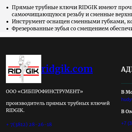
Прямые трубные ключи RIDGIK имеют прочн
самоочищающуюся резьбу и сменные верх
Инструмент оснащен сменными губками, кот
Фрезерованные зубья со смещением обеспе
ridgik.com
АД
ООО «СИБПРОФИНСТРУМЕНТ»
В М
hudy
производитель прямых трубных ключей
RIDGIK.
В О
+7 (
+ 7(3812) 28-26-18