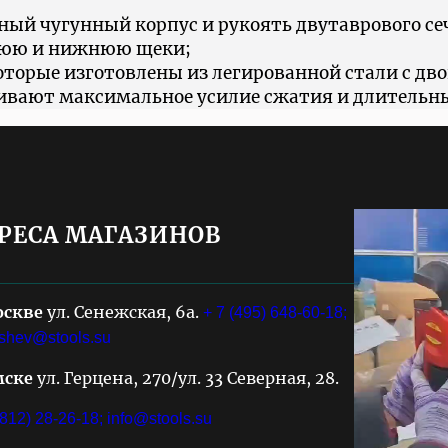
ый чугунный корпус и рукоять двутаврового се
нюю и нижнюю щеки;
орые изготовлены из легированной стали с дво
чивают максимальное усилие сжатия и длительн
РЕСА МАГАЗИНОВ
оскве
ул. Сенежская, 6а.
+ 7 (495) 648-60-18;
shev@stools.su
мске
ул. Герцена, 270/ул. 33 Северная, 28.
3812) 28-26-18;
info@stools.su