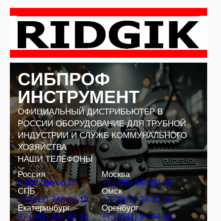
Перейти
к
содержимому
СИБПРОФ
ИНСТРУМЕНТ
ОФИЦИАЛЬНЫЙ ДИСТРИБЬЮТЕР В
РОССИИ ОБОРУДОВАНИЕ ДЛЯ ТРУБНОЙ
ИНДУСТРИИ И СЛУЖБ КОММУНАЛЬНОГО
ХОЗЯЙСТВА
НАШИ ТЕЛЕФОНЫ
Россия
Москва
8 800 555 66 18
+7 (495) 648-60-18
СПБ
Омск
+7 (812) 748-23-18
+7 (3812) 28-26-18
Екатеринбург
Оренбург
+7 (343) 247-83-18
+7 (3532) 97-44-18