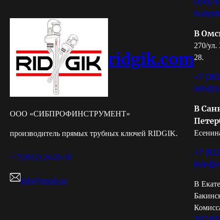
(495) 6
hudysh
В Омс
270/ул.
ridgik.com
28.
+7 (381
info@st
В Сан
ООО «СИБПРОФИНСТРУМЕНТ»
Петер
Есенина
производитель прямых трубных ключей RIDGIK.
+7 (812
+ 7(3812) 28-26-18
ilyin@s
info@stools.su
В Екате
Бакинс
Комисс
247-83