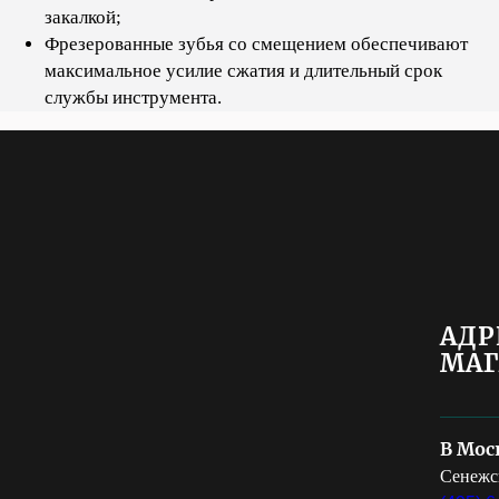
закалкой;
Фрезерованные зубья со смещением обеспечивают
максимальное усилие сжатия и длительный срок
службы инструмента.
АДР
МАГ
В Мос
Сенежск