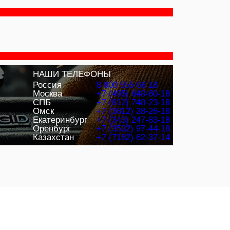
НАШИ ТЕЛЕФОНЫ
Россия
8 800 555 66 18
Москва
+7 (495) 648-60-18
СПБ
+7 (812) 748-23-18
Омск
+7 (3812) 28-26-18
Екатеринбург
+7 (343) 247-83-18
Оренбург
+7 (3532) 97-44-18
Казахстан
+7 (7182) 62-37-14