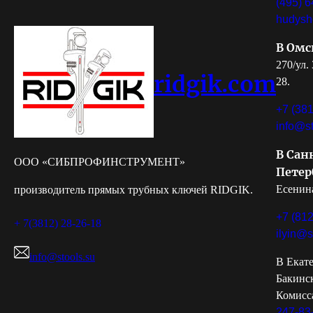
(495) 6
hudysh
В Омс
270/ул.
ridgik.com
28.
+7 (381
info@st
В Сан
ООО «СИБПРОФИНСТРУМЕНТ»
Петер
Есенина
производитель прямых трубных ключей RIDGIK.
+7 (812
+ 7(3812) 28-26-18
ilyin@s
info@stools.su
В Екате
Бакинс
Комисс
247-83