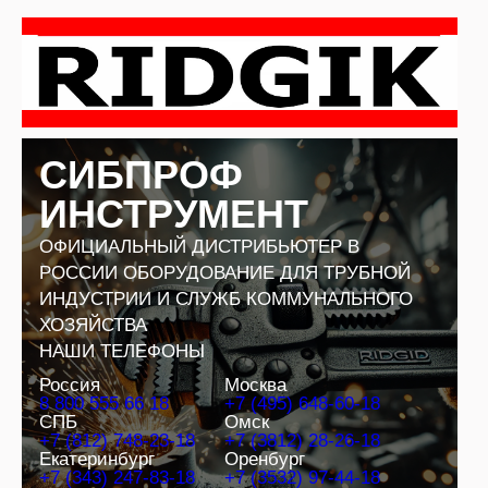
Перейти
к
содержимому
СИБПРОФ
ИНСТРУМЕНТ
ОФИЦИАЛЬНЫЙ ДИСТРИБЬЮТЕР В
РОССИИ ОБОРУДОВАНИЕ ДЛЯ ТРУБНОЙ
ИНДУСТРИИ И СЛУЖБ КОММУНАЛЬНОГО
ХОЗЯЙСТВА
НАШИ ТЕЛЕФОНЫ
Россия
Москва
8 800 555 66 18
+7 (495) 648-60-18
СПБ
Омск
+7 (812) 748-23-18
+7 (3812) 28-26-18
Екатеринбург
Оренбург
+7 (343) 247-83-18
+7 (3532) 97-44-18