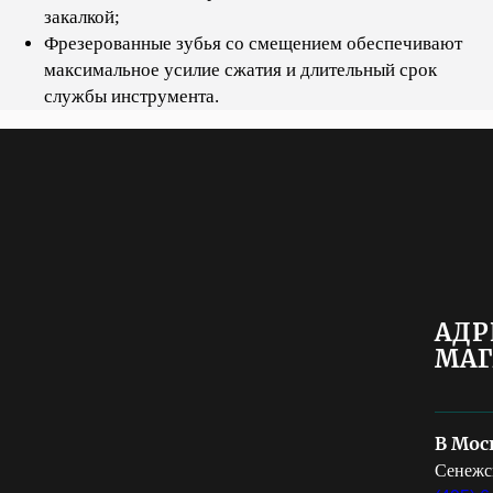
закалкой;
Фрезерованные зубья со смещением обеспечивают
максимальное усилие сжатия и длительный срок
службы инструмента.
АДР
МАГ
В Мос
Сенежск