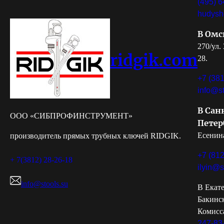
(495) 6
hudysh
В Омс
270/ул.
ridgik.com
28.
+7 (381
info@st
В Сан
ООО «СИБПРОФИНСТРУМЕНТ»
Петер
Есенина
производитель прямых трубных ключей RIDGIK.
+7 (812
+ 7(3812) 28-26-18
ilyin@s
info@stools.su
В Екате
Бакинс
Комисс
247-83