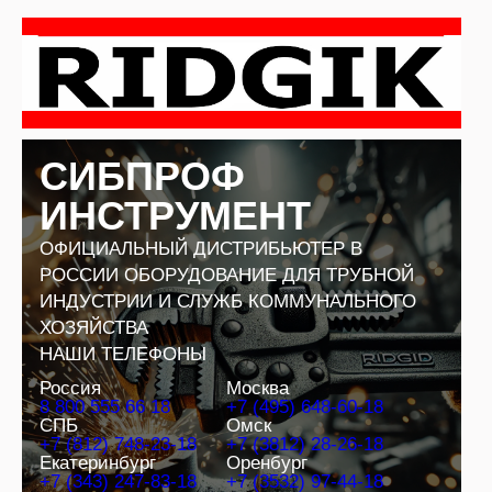
Перейти
к
содержимому
СИБПРОФ
ИНСТРУМЕНТ
ОФИЦИАЛЬНЫЙ ДИСТРИБЬЮТЕР В
РОССИИ ОБОРУДОВАНИЕ ДЛЯ ТРУБНОЙ
ИНДУСТРИИ И СЛУЖБ КОММУНАЛЬНОГО
ХОЗЯЙСТВА
НАШИ ТЕЛЕФОНЫ
Россия
Москва
8 800 555 66 18
+7 (495) 648-60-18
СПБ
Омск
+7 (812) 748-23-18
+7 (3812) 28-26-18
Екатеринбург
Оренбург
+7 (343) 247-83-18
+7 (3532) 97-44-18