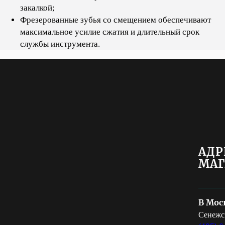
закалкой;
Фрезерованные зубья со смещением обеспечивают
максимальное усилие сжатия и длительный срок
службы инструмента.
АДР
МАГ
В Мос
Сенежск