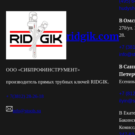
(495) 6
hudysh
В Омс
270/ул.
ridgik.com
28.
+7 (381
info@st
В Сан
ООО «СИБПРОФИНСТРУМЕНТ»
Петер
Есенина
производитель прямых трубных ключей RIDGIK.
+7 (812
+ 7(3812) 28-26-18
ilyin@s
info@stools.su
В Екате
Бакинс
Комисс
247-83