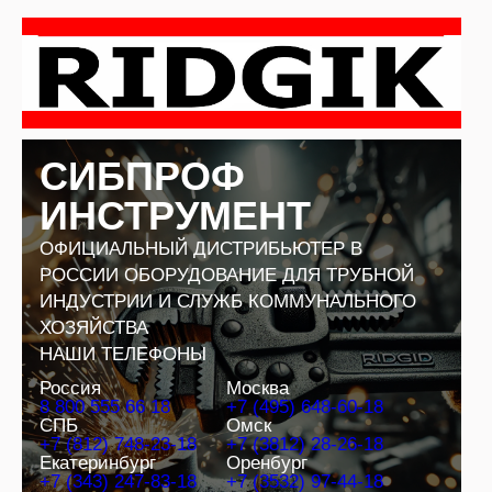
Перейти
к
содержимому
СИБПРОФ
ИНСТРУМЕНТ
ОФИЦИАЛЬНЫЙ ДИСТРИБЬЮТЕР В
РОССИИ ОБОРУДОВАНИЕ ДЛЯ ТРУБНОЙ
ИНДУСТРИИ И СЛУЖБ КОММУНАЛЬНОГО
ХОЗЯЙСТВА
НАШИ ТЕЛЕФОНЫ
Россия
Москва
8 800 555 66 18
+7 (495) 648-60-18
СПБ
Омск
+7 (812) 748-23-18
+7 (3812) 28-26-18
Екатеринбург
Оренбург
+7 (343) 247-83-18
+7 (3532) 97-44-18