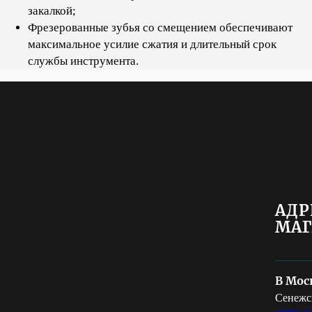
закалкой;
Фрезерованные зубья со смещением обеспечивают
максимальное усилие сжатия и длительный срок
службы инструмента.
АДР
МАГ
В Мос
Сенежск