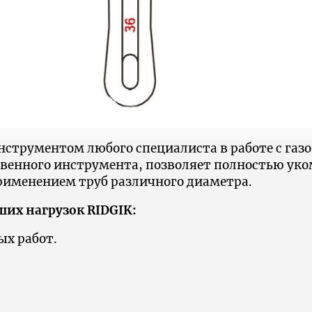
струментом любого специалиста в работе с газ
твенного инструмента, позволяет полностью ук
рименением труб различного диаметра.
их нагрузок RIDGIK:
х работ.