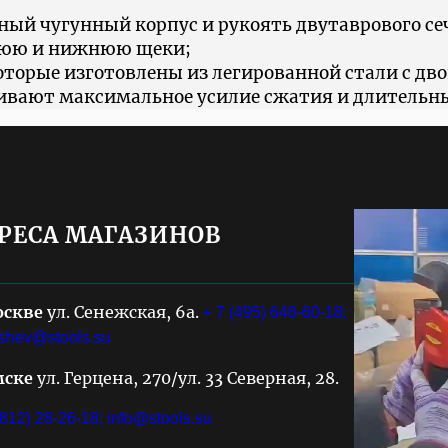
ый чугунный корпус и рукоять двутаврового се
нюю и нижнюю щеки;
орые изготовлены из легированной стали с дво
чивают максимальное усилие сжатия и длительн
РЕСА МАГАЗИНОВ
оскве
ул. Сенежская, 6а.
+ 7 (495) 648-60-18;
shev@stools.su
мске
ул. Герцена, 270/ул. 33 Северная, 28.
3812) 28-26-18;
info@stools.su