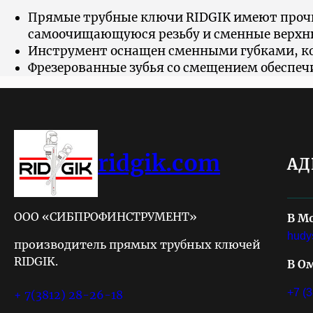
Прямые трубные ключи RIDGIK имеют прочн
самоочищающуюся резьбу и сменные верх
Инструмент оснащен сменными губками, кот
Фрезерованные зубья со смещением обеспе
ridgik.com
АД
ООО «СИБПРОФИНСТРУМЕНТ»
В М
hudy
производитель прямых трубных ключей
RIDGIK.
В О
+7 (
+ 7(3812) 28-26-18