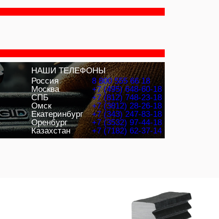
НАШИ ТЕЛЕФОНЫ
Россия
8 800 555 66 18
Москва
+7 (495) 648-60-18
СПБ
+7 (812) 748-23-18
Омск
+7 (3812) 28-26-18
Екатеринбург
+7 (343) 247-83-18
Оренбург
+7 (3532) 97-44-18
Казахстан
+7 (7182) 62-37-14