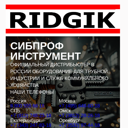
Перейти
к
содержимому
СИБПРОФ
ИНСТРУМЕНТ
ОФИЦИАЛЬНЫЙ ДИСТРИБЬЮТЕР В
РОССИИ ОБОРУДОВАНИЕ ДЛЯ ТРУБНОЙ
ИНДУСТРИИ И СЛУЖБ КОММУНАЛЬНОГО
ХОЗЯЙСТВА
НАШИ ТЕЛЕФОНЫ
Россия
Москва
8 800 555 66 18
+7 (495) 648-60-18
СПБ
Омск
+7 (812) 748-23-18
+7 (3812) 28-26-18
Екатеринбург
Оренбург
+7 (343) 247-83-18
+7 (3532) 97-44-18