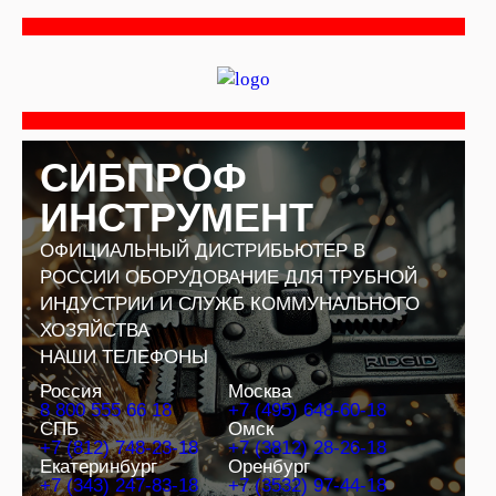
Перейти
к
содержимому
СИБПРОФ
ИНСТРУМЕНТ
ОФИЦИАЛЬНЫЙ ДИСТРИБЬЮТЕР В
РОССИИ ОБОРУДОВАНИЕ ДЛЯ ТРУБНОЙ
ИНДУСТРИИ И СЛУЖБ КОММУНАЛЬНОГО
ХОЗЯЙСТВА
НАШИ ТЕЛЕФОНЫ
Россия
Москва
8 800 555 66 18
+7 (495) 648-60-18
СПБ
Омск
+7 (812) 748-23-18
+7 (3812) 28-26-18
Екатеринбург
Оренбург
+7 (343) 247-83-18
+7 (3532) 97-44-18