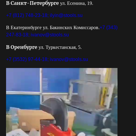
В Санкт-Петербурге
ул. Есенина, 19.
+7 (812) 748-23-18;
ilyin@stools.su
В Екатеринбурге ул. Бакинских Комиссаров.
+7 (343)
247-83-18;
ivanov@stools.su
В Оренбурге
ул. Туркестанская, 5.
+7 (3532) 97-44-18;
ivanov@stools.su