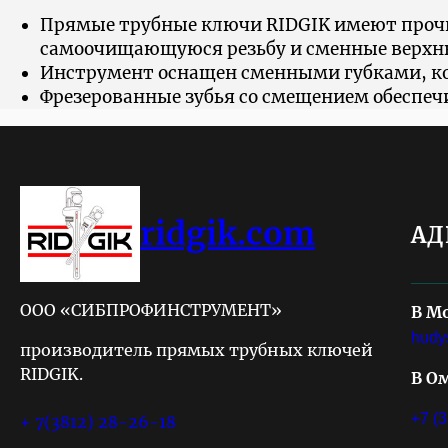
Прямые трубные ключи RIDGIK имеют прочн
самоочищающуюся резьбу и сменные верх
Инструмент оснащен сменными губками, кот
Фрезерованные зубья со смещением обеспе
ridgik.com
АД
ООО «СИБПРОФИНСТРУМЕНТ»
В М
hudy
производитель прямых трубных ключей
RIDGIK.
В О
+7 (
+ 7(3812) 28-26-18