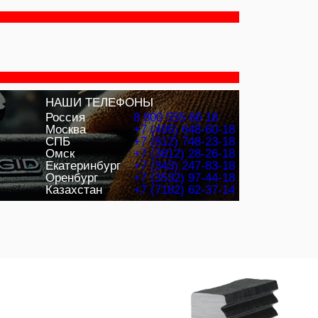
НАШИ ТЕЛЕФОНЫ
Россия
8 800 555 66 18
Москва
+7 (495) 648-60-18
СПБ
+7 (812) 748-23-18
Омск
+7 (3812) 28-26-18
Екатеринбург
+7 (343) 247-83-18
Оренбург
+7 (3532) 97-44-18
Казахстан
+7 (7182) 62-37-14