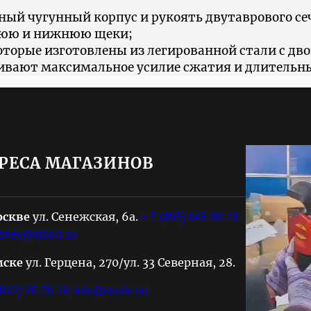
ый чугунный корпус и рукоять двутаврового се
нюю и нижнюю щеки;
орые изготовлены из легированной стали с дво
чивают максимальное усилие сжатия и длительн
РЕСА МАГАЗИНОВ
оскве
ул. Сенежская, 6а.
+ 7 (495) 648-60-18;
shev@stools.su
мске
ул. Герцена, 270/ул. 33 Северная, 28.
3812) 28-26-18;
info@stools.su