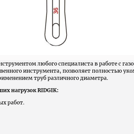
струментом любого специалиста в работе с газ
твенного инструмента, позволяет полностью ук
рименением труб различного диаметра.
их нагрузок RIDGIK:
х работ.