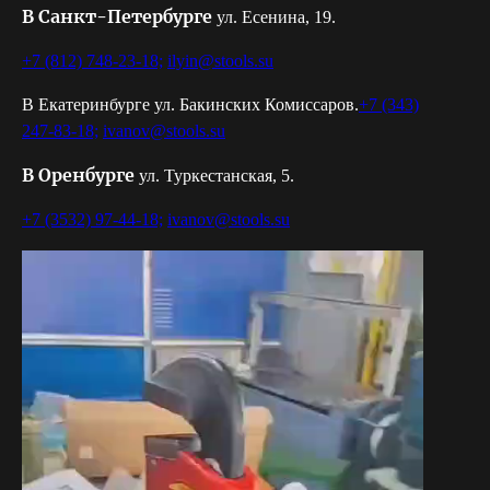
В Санкт-Петербурге
ул. Есенина, 19.
+7 (812) 748-23-18;
ilyin@stools.su
В Екатеринбурге ул. Бакинских Комиссаров.
+7 (343)
247-83-18;
ivanov@stools.su
В Оренбурге
ул. Туркестанская, 5.
+7 (3532) 97-44-18;
ivanov@stools.su