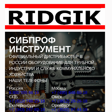
Перейти
к
содержимому
СИБПРОФ
ИНСТРУМЕНТ
ОФИЦИАЛЬНЫЙ ДИСТРИБЬЮТЕР В
РОССИИ ОБОРУДОВАНИЕ ДЛЯ ТРУБНОЙ
ИНДУСТРИИ И СЛУЖБ КОММУНАЛЬНОГО
ХОЗЯЙСТВА
НАШИ ТЕЛЕФОНЫ
Россия
Москва
8 800 555 66 18
+7 (495) 648-60-18
СПБ
Омск
+7 (812) 748-23-18
+7 (3812) 28-26-18
Екатеринбург
Оренбург
+7 (343) 247-83-18
+7 (3532) 97-44-18