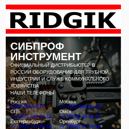
Перейти
к
содержимому
СИБПРОФ
ИНСТРУМЕНТ
ОФИЦИАЛЬНЫЙ ДИСТРИБЬЮТЕР В
РОССИИ ОБОРУДОВАНИЕ ДЛЯ ТРУБНОЙ
ИНДУСТРИИ И СЛУЖБ КОММУНАЛЬНОГО
ХОЗЯЙСТВА
НАШИ ТЕЛЕФОНЫ
Россия
Москва
8 800 555 66 18
+7 (495) 648-60-18
СПБ
Омск
+7 (812) 748-23-18
+7 (3812) 28-26-18
Екатеринбург
Оренбург
+7 (343) 247-83-18
+7 (3532) 97-44-18