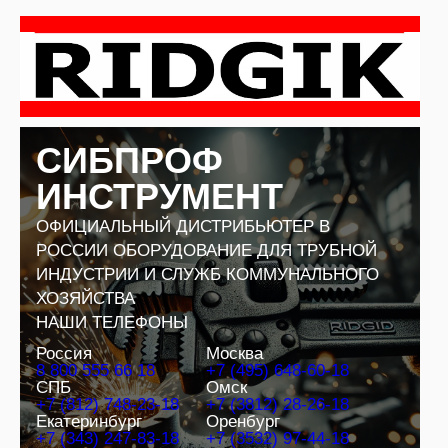
Перейти
к
содержимому
СИБПРОФ
ИНСТРУМЕНТ
ОФИЦИАЛЬНЫЙ ДИСТРИБЬЮТЕР В
РОССИИ ОБОРУДОВАНИЕ ДЛЯ ТРУБНОЙ
ИНДУСТРИИ И СЛУЖБ КОММУНАЛЬНОГО
ХОЗЯЙСТВА
НАШИ ТЕЛЕФОНЫ
Россия
Москва
8 800 555 66 18
+7 (495) 648-60-18
СПБ
Омск
+7 (812) 748-23-18
+7 (3812) 28-26-18
Екатеринбург
Оренбург
+7 (343) 247-83-18
+7 (3532) 97-44-18