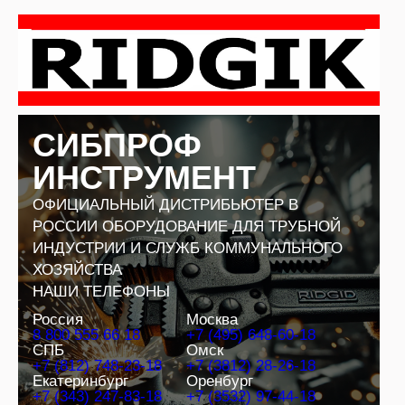
Перейти
к
содержимому
СИБПРОФ
ИНСТРУМЕНТ
ОФИЦИАЛЬНЫЙ ДИСТРИБЬЮТЕР В
РОССИИ ОБОРУДОВАНИЕ ДЛЯ ТРУБНОЙ
ИНДУСТРИИ И СЛУЖБ КОММУНАЛЬНОГО
ХОЗЯЙСТВА
НАШИ ТЕЛЕФОНЫ
Россия
Москва
8 800 555 66 18
+7 (495) 648-60-18
СПБ
Омск
+7 (812) 748-23-18
+7 (3812) 28-26-18
Екатеринбург
Оренбург
+7 (343) 247-83-18
+7 (3532) 97-44-18